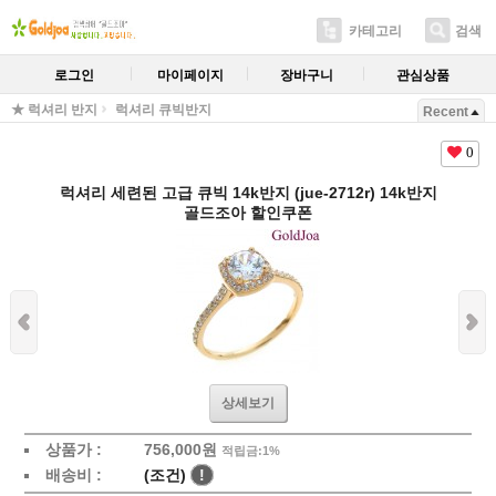
카테고리
검색
로그인
마이페이지
장바구니
관심상품
★ 럭셔리 반지
럭셔리 큐빅반지
Recent
0
럭셔리 세련된 고급 큐빅 14k반지 (jue-2712r) 14k반지
골드조아 할인쿠폰
상세보기
상품가 :
756,000원
적립금:1%
배송비 :
(조건)
!