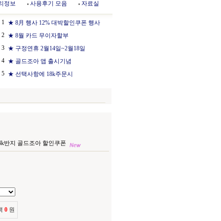
리정보
사용후기 모음
자료실
1
★ 8月 행사 12% 대박할인쿠폰 행사
2
★ 8월 카드 무이자할부
3
★ 구정연휴 2월14일~2월18일
4
★ 골드조아 앱 출시기념
5
★ 선택사항에 18k주문시
) 14k반지 골드조아 할인쿠폰
액
0
원