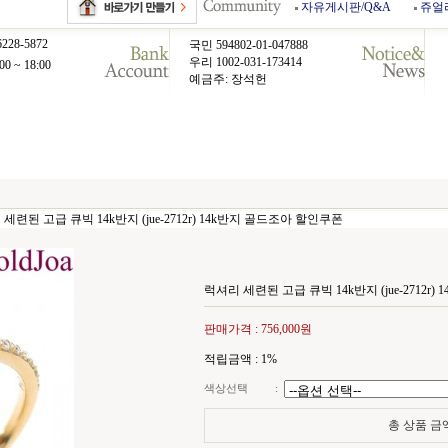
자유게시판/Q&A
쥬얼
6228-5872
국민 594802-01-047888
우리 1002-031-173414
00 ~ 18:00
예금주: 장석헌
세련된 고급 큐빅 14k반지 (jue-2712r) 14k반지 골드조아 할인쿠폰
럭셔리 세련된 고급 큐빅 14k반지 (jue-2712r
판매가격 :
756,000원
적립금액 :
1%
색상선택
:
총 상품 금