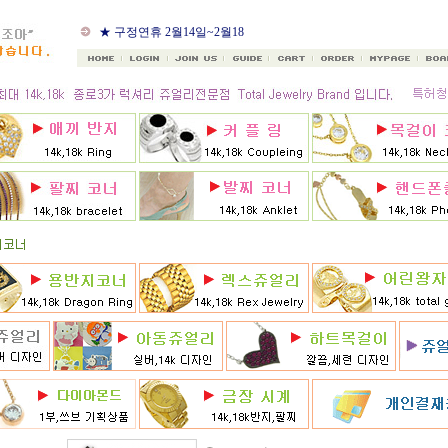
★ 8월 카드 무이자할부
★ 구정연휴 2월14일~2월18
일
★ 골드조아 앱 출시기념
★ 선택사항에 18k주문시
★ 8月 행사 12% 대박할인쿠
폰 행사