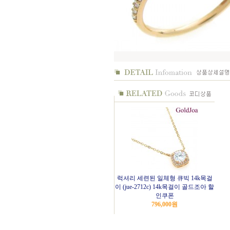
럭셔리 세련된 일체형 큐빅 14k목걸
이 (jue-2712c) 14k목걸이 골드조아 할
인쿠폰
796,000
원