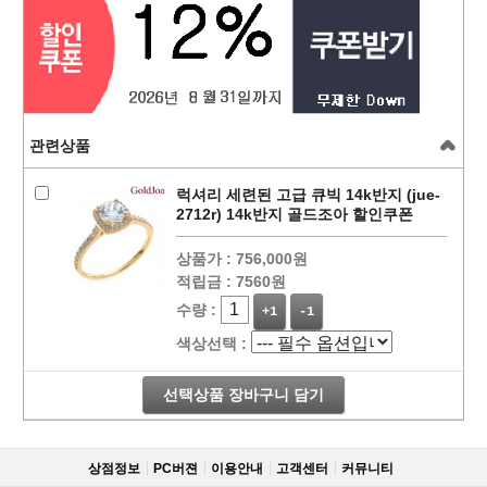
관련상품
럭셔리 세련된 고급 큐빅 14k반지 (jue-
2712r) 14k반지 골드조아 할인쿠폰
상품가 :
756,000원
적립금 :
7560원
수량 :
+1
-1
색상선택 :
선택상품 장바구니 담기
상점정보
PC버젼
이용안내
고객센터
커뮤니티