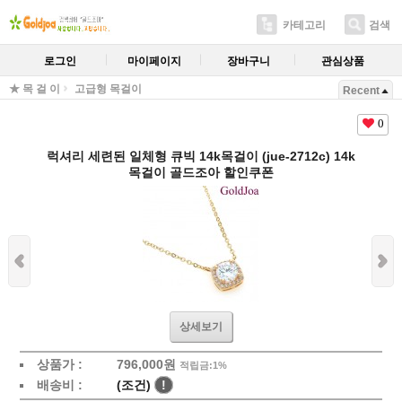
카테고리
검색
로그인
마이페이지
장바구니
관심상품
★ 목 걸 이
고급형 목걸이
Recent
0
럭셔리 세련된 일체형 큐빅 14k목걸이 (jue-2712c) 14k
목걸이 골드조아 할인쿠폰
상세보기
상품가 :
796,000원
적립금:1%
배송비 :
(조건)
!