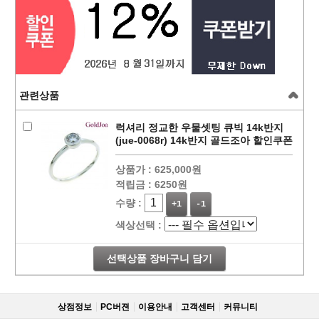
관련상품
럭셔리 정교한 우물셋팅 큐빅 14k반지
(jue-0068r) 14k반지 골드조아 할인쿠폰
상품가 :
625,000원
적립금 :
6250원
수량 :
+1
-1
색상선택 :
선택상품 장바구니 담기
상점정보
PC버젼
이용안내
고객센터
커뮤니티