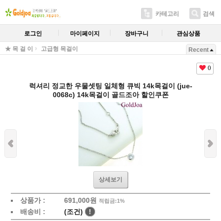
카테고리
검색
로그인
마이페이지
장바구니
관심상품
★ 목 걸 이
고급형 목걸이
Recent
0
럭셔리 정교한 우물셋팅 일체형 큐빅 14k목걸이 (jue-
0068c) 14k목걸이 골드조아 할인쿠폰
상세보기
상품가 :
691,000원
적립금:1%
배송비 :
(조건)
!