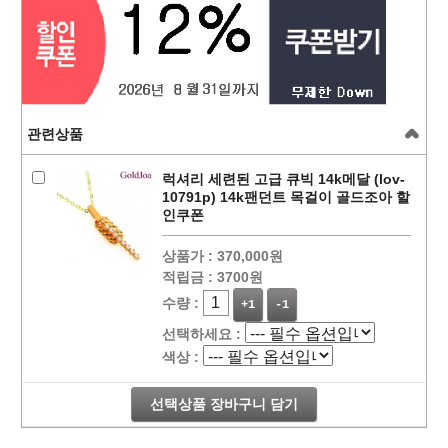
관련상품
럭셔리 세련된 고급 큐빅 14k메달 (lov-
10791p) 14k팬던트 목걸이 골드조아 할
인쿠폰
상품가 :
370,000원
적립금 :
3700원
수량 :
+1
-1
선택하세요 :
색상 :
선택상품 장바구니 담기