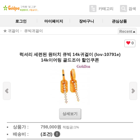
카테고리
검색
로그인
마이페이지
장바구니
관심상품
★ 귀걸이
큐빅귀걸이
Recent
0
럭셔리 세련된 원터치 큐빅 14k귀걸이 (lov-10791e)
14k이어링 골드조아 할인쿠폰
상세보기
상품가 :
798,000원
적립금:1%
배송비 :
(조건)
!