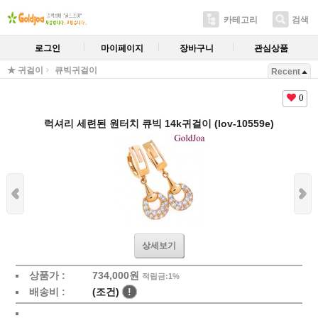
카테고리
검색
로그인
마이페이지
장바구니
관심상품
★ 귀걸이
큐빅귀걸이
Recent
0
럭셔리 세련된 원터치 큐빅 14k귀걸이 (lov-10559e)
상세보기
상품가 :
734,000원
적립금:1%
배송비 :
(조건)
!