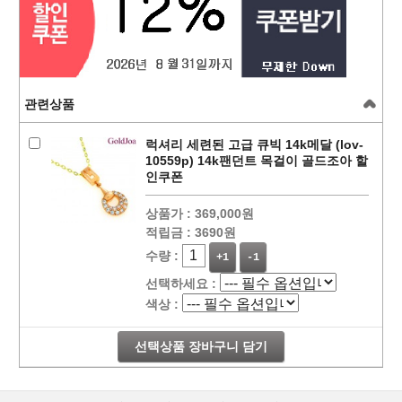
관련상품
럭셔리 세련된 고급 큐빅 14k메달 (lov-
10559p) 14k팬던트 목걸이 골드조아 할
인쿠폰
상품가 :
369,000원
적립금 :
3690원
수량 :
+1
-1
선택하세요 :
색상 :
선택상품 장바구니 담기