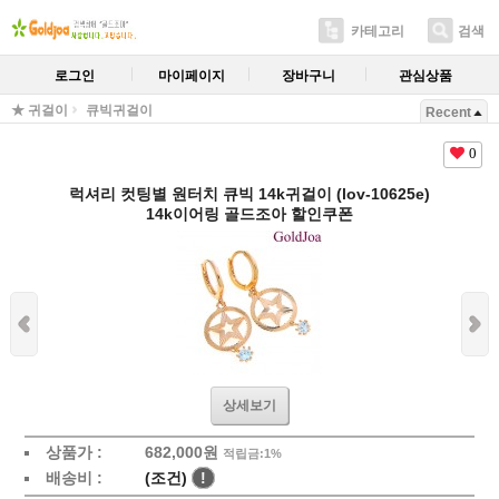
카테고리
검색
로그인
마이페이지
장바구니
관심상품
★ 귀걸이
큐빅귀걸이
Recent
0
럭셔리 컷팅별 원터치 큐빅 14k귀걸이 (lov-10625e)
14k이어링 골드조아 할인쿠폰
상세보기
상품가 :
682,000원
적립금:1%
배송비 :
(조건)
!