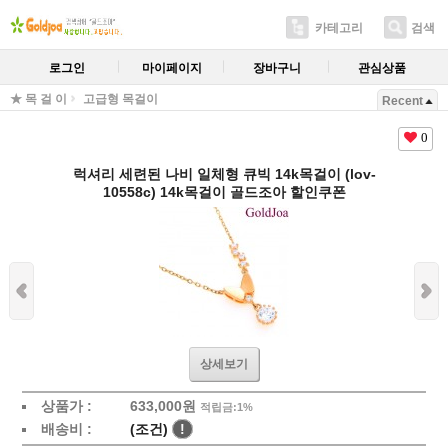
카테고리
검색
로그인
마이페이지
장바구니
관심상품
★ 목 걸 이
고급형 목걸이
Recent
0
럭셔리 세련된 나비 일체형 큐빅 14k목걸이 (lov-
10558c) 14k목걸이 골드조아 할인쿠폰
상세보기
상품가 :
633,000원
적립금:1%
배송비 :
(조건)
!