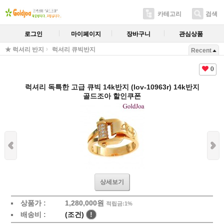
카테고리
검색
로그인
마이페이지
장바구니
관심상품
★ 럭셔리 반지
럭셔리 큐빅반지
Recent
0
럭셔리 독특한 고급 큐빅 14k반지 (lov-10963r) 14k반지
골드조아 할인쿠폰
상세보기
상품가 :
1,280,000원
적립금:1%
배송비 :
(조건)
!