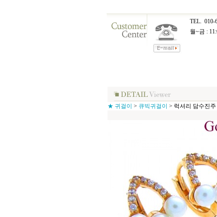
TEL.
010-
월~금 : 11:
★ 귀걸이
>
큐빅귀걸이
>
럭셔리 담수진주 원