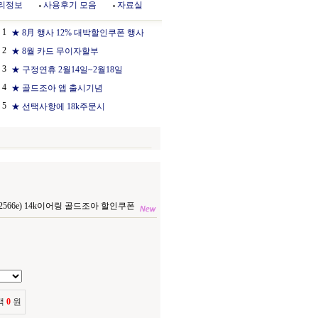
리정보
사용후기 모음
자료실
1
★ 8月 행사 12% 대박할인쿠폰 행사
2
★ 8월 카드 무이자할부
3
★ 구정연휴 2월14일~2월18일
4
★ 골드조아 앱 출시기념
5
★ 선택사항에 18k주문시
2566e) 14k이어링 골드조아 할인쿠폰
액
0
원