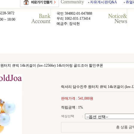
자유게시판/Q&A
쥬얼
6228-5872
국민 594802-01-047888
우리 1002-031-173414
00 ~ 18:00
예금주: 장석헌
터치 큐빅 14k귀걸이 (lov-12566e) 14k이어링 골드조아 할인쿠폰
럭셔리 담수진주 원터치 큐빅 14k귀걸이 (lov-1
판매가격 :
541,000원
적립금액 :
1%
색상선택
:
총 상품 금