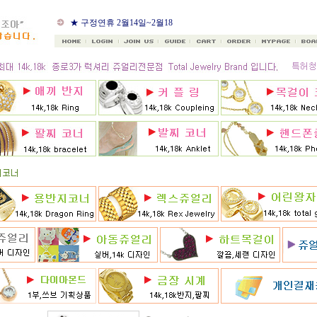
★ 8월 카드 무이자할부
★ 구정연휴 2월14일~2월18
일
★ 골드조아 앱 출시기념
★ 선택사항에 18k주문시
★ 8月 행사 12% 대박할인쿠
폰 행사