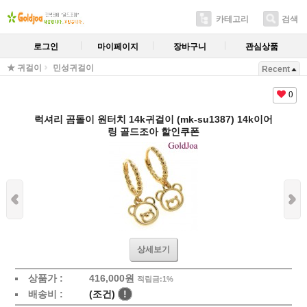
카테고리
검색
로그인
마이페이지
장바구니
관심상품
★ 귀걸이
민성귀걸이
Recent
0
럭셔리 곰돌이 원터치 14k귀걸이 (mk-su1387) 14k이어
링 골드조아 할인쿠폰
상세보기
상품가 :
416,000원
적립금:1%
배송비 :
(조건)
!