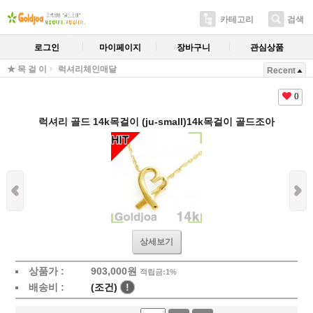
카테고리
검색
로그인
마이페이지
장바구니
관심상품
★ 목 걸 이
럭셔리체인매달
Recent
0
럭셔리 골드 14k목걸이 (ju-small)14k목걸이 골드조아
상세보기
상품가 :
903,000
원
적립금:1%
배송비 :
(조건)
!