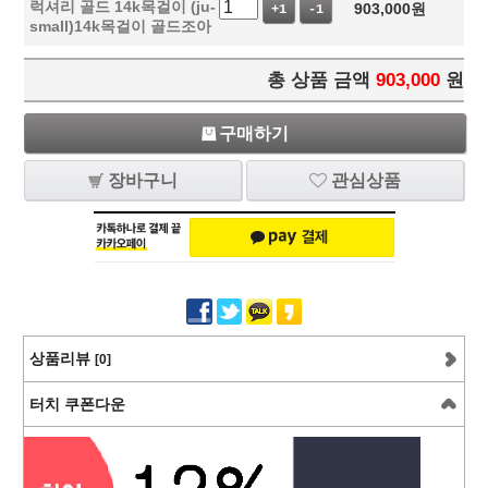
럭셔리 골드 14k목걸이 (ju-
903,000
원
+1
-1
small)14k목걸이 골드조아
총 상품 금액
903,000
원
구매하기
장바구니
관심상품
상품리뷰
[0]
터치 쿠폰다운