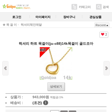
카테고리
검색
로그인
마이페이지
장바구니
관심상품
★ 목 걸 이
럭셔리체인매달
Recent
2
럭셔리 하트 목걸이(ju-c88)14k목걸이 골드조아
상세보기
상품가 :
943,000
원
적립금:1%
배송비 :
(조건)
!