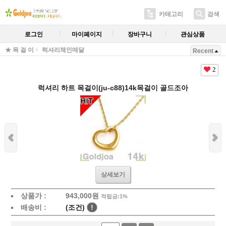
카테고리
검색
로그인
마이페이지
장바구니
관심상품
★ 목 걸 이
럭셔리체인매달
Recent
2
럭셔리 하트 목걸이(ju-c88)14k목걸이 골드조아
상세보기
상품가 :
943,000
원
적립금:1%
배송비 :
(조건)
!