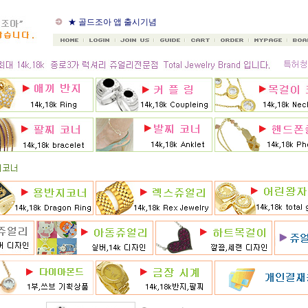
★ 구정연휴 2월14일~2월18
일
★ 골드조아 앱 출시기념
★ 선택사항에 18k주문시
★ 8月 행사 12% 대박할인쿠
폰 행사
★ 8월 카드 무이자할부