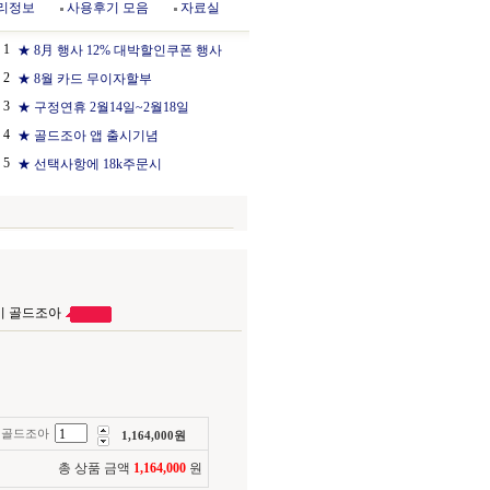
리정보
사용후기 모음
자료실
1
★ 8月 행사 12% 대박할인쿠폰 행사
2
★ 8월 카드 무이자할부
3
★ 구정연휴 2월14일~2월18일
4
★ 골드조아 앱 출시기념
5
★ 선택사항에 18k주문시
걸이 골드조아
이 골드조아
1,164,000
원
총 상품 금액
1,164,000
원