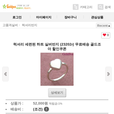
카테고리
검색
로그인
마이페이지
장바구니
관심상품
고품격실버
럭셔리반지
Recent
0
럭셔리 세련된 하트 실버반지 (23202r) 무료배송 골드조
아 할인쿠폰
상세보기
상품가 :
52,000원
적립금:1%
배송비 :
(조건)
!