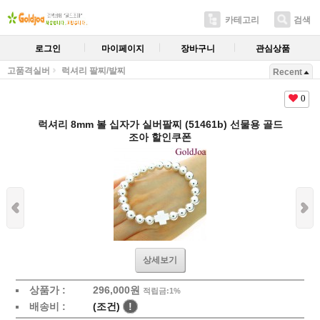
카테고리
검색
로그인
마이페이지
장바구니
관심상품
고품격실버
럭셔리 팔찌/발찌
Recent
0
럭셔리 8mm 볼 십자가 실버팔찌 (51461b) 선물용 골드
조아 할인쿠폰
상세보기
상품가 :
296,000원
적립금:1%
배송비 :
(조건)
!