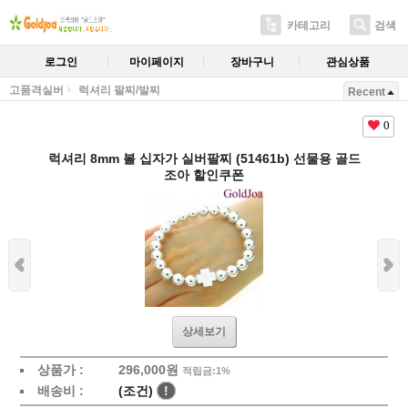
카테고리
검색
로그인
마이페이지
장바구니
관심상품
고품격실버
럭셔리 팔찌/발찌
Recent
0
럭셔리 8mm 볼 십자가 실버팔찌 (51461b) 선물용 골드
조아 할인쿠폰
상세보기
상품가 :
296,000원
적립금:1%
배송비 :
(조건)
!