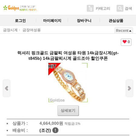
카테고리
검색
로그인
마이페이지
장바구니
관심상품
금장시계
금장여성용
Recent
0
럭셔리 핑크골드 금팔찌 여성용 타원 14k금장시계(gt-
t845b) 14k금팔찌시계 골드조아 할인쿠폰
상세보기
상품가 :
4,664,000원
적립금:1%
배송비 :
(조건)
!