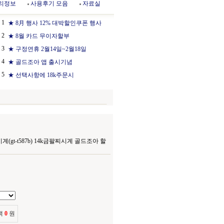
리정보
사용후기 모음
자료실
1
★ 8月 행사 12% 대박할인쿠폰 행사
2
★ 8월 카드 무이자할부
3
★ 구정연휴 2월14일~2월18일
4
★ 골드조아 앱 출시기념
5
★ 선택사항에 18k주문시
gt-t587b) 14k금팔찌시계 골드조아 할
액
0
원