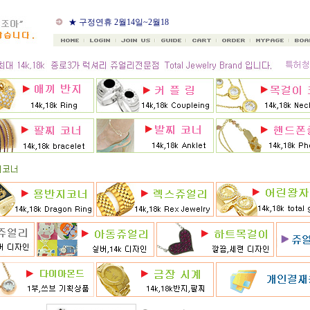
★ 8월 카드 무이자할부
★ 구정연휴 2월14일~2월18
일
★ 골드조아 앱 출시기념
★ 선택사항에 18k주문시
★ 8月 행사 12% 대박할인쿠
폰 행사