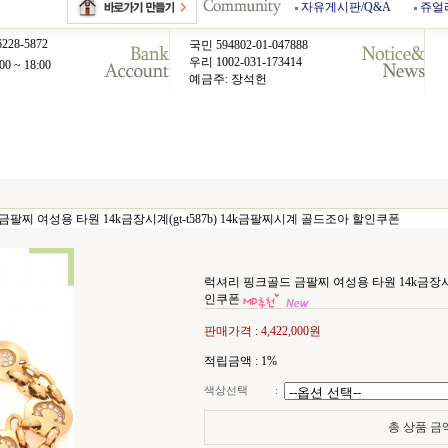
자유게시판/Q&A
쥬얼
6228-5872
국민 594802-01-047888
우리 1002-031-173414
00 ~ 18:00
예금주: 장석헌
팔찌 여성용 타원 14k금장시계(gt-t587b) 14k금팔찌시계 골드조아 할인쿠폰
럭셔리 핑크골드 금팔찌 여성용 타원 14k금장시계(
인쿠폰
판매가격 :
4,422,000원
적립금액 :
1%
색상선택
:
총 상품 금