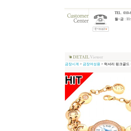
TEL.
010-
월~금 : 11:
금장시계
>
금장여성용
>
럭셔리 핑크골드 금