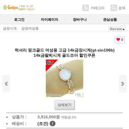
카테고리
검색
로그인
마이페이지
장바구니
관심상품
금장시계
금장여성용
Recent
0
럭셔리 핑크골드 여성용 고급 14k금장시계(gt-sin106b)
14k금팔찌시계 골드조아 할인쿠폰
상세보기
상품가 :
3,916,000원
적립금:1%
배송비 :
(조건)
!