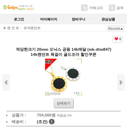
카테고리
검색
로그인
마이페이지
장바구니
관심상품
★ 펜 던 트
유색펜던트
Recent
0
적당한크기 20mm 오닉스 공용 14k메달 (mk-dtm847)
14k팬던트 목걸이 골드조아 할인쿠폰
상세보기
상품가 :
704,000원
적립금:1%
배송비 :
(조건)
!