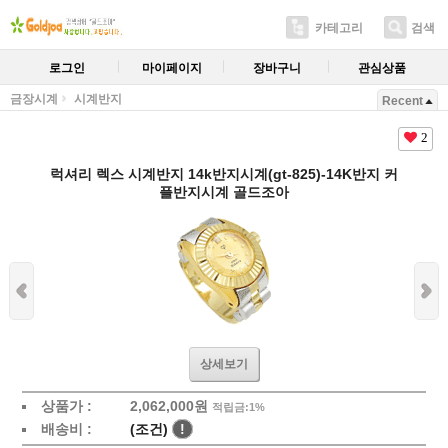
카테고리
검색
로그인
마이페이지
장바구니
관심상품
금장시계
시계반지
Recent
2
럭셔리 렉스 시계반지 14k반지시계(gt-825)-14K반지 커
플반지시계 골드조아
상세보기
상품가 :
2,062,000원
적립금:1%
배송비 :
(조건)
!