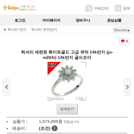
카테고리
검색
로그인
마이페이지
장바구니
관심상품
★ 럭셔리 반지
럭셔리 큐빅반지
Recent
0
럭셔리 세련된 화이트골드 고급 큐빅 14k반지 (ju-
m264r) 14k반지 골드조아
상세보기
상품가 :
1,074,000원
적립금:1%
배송비 :
(조건)
!