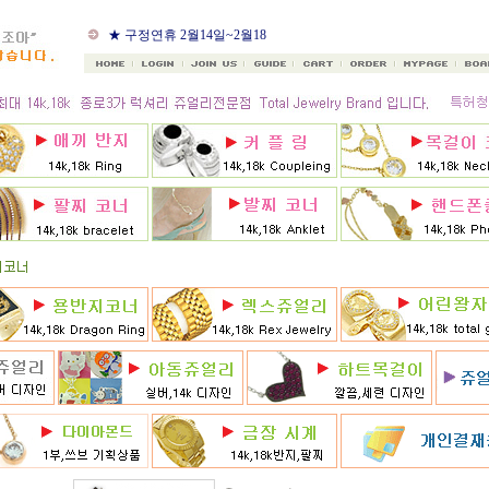
★ 8월 카드 무이자할부
★ 구정연휴 2월14일~2월18
일
★ 골드조아 앱 출시기념
★ 선택사항에 18k주문시
★ 8月 행사 12% 대박할인쿠
폰 행사