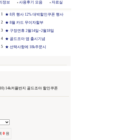
리정보
사용후기 모음
자료실
1
★ 8月 행사 12% 대박할인쿠폰 행사
2
★ 8월 카드 무이자할부
3
★ 구정연휴 2월14일~2월18일
4
★ 골드조아 앱 출시기념
5
★ 선택사항에 18k주문시
110) 14k커플반지 골드조아 할인쿠폰
액
0
원