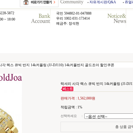
자유게시판/Q&A
쥬얼
6228-5872
국민 594802-01-047888
우리 1002-031-173414
00 ~ 18:00
예금주: 장석헌
각 렉스 큐빅 반지 14k커플링 (JJ-DJ110) 14k커플반지 골드조아 할인쿠폰
럭셔리 사각 렉스 큐빅 반지 14k커플링 (JJ-DJ
판매가격 :
1,562,000원
적립금액 :
1%
선택하세요
:
총 상품 금