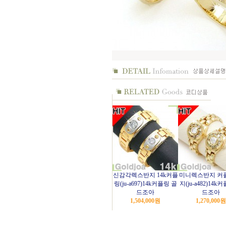
신감각렉스반지 14k커플
미니렉스반지 커
링(ju-a697)14k커플링 골
지(ju-a482)14k
드조아
드조아
1,504,000
원
1,270,000
원