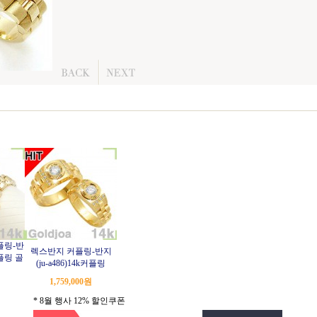
플링-반
렉스반지 커플링-반지
커플링 골
(ju-a486)14k커플링
1,759,000
원
* 8월 행사 12% 할인쿠폰