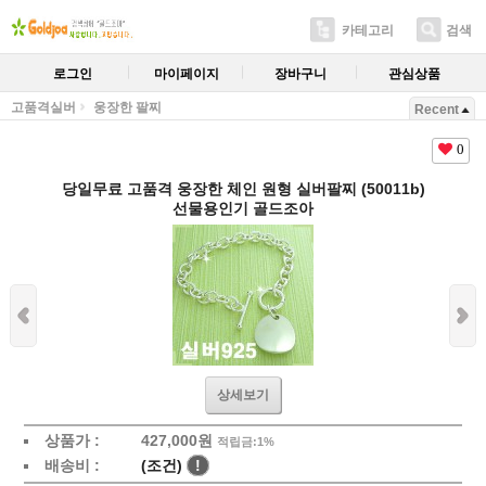
카테고리
검색
로그인
마이페이지
장바구니
관심상품
고품격실버
웅장한 팔찌
Recent
0
당일무료 고품격 웅장한 체인 원형 실버팔찌 (50011b)
선물용인기 골드조아
상세보기
상품가 :
427,000원
적립금:1%
배송비 :
(조건)
!