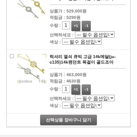
상품가 :
529,000원
적립금 :
5290원
수량 :
+1
-1
선택하세요 :
색상 :
럭셔리 열쇠 큐빅 고급 14k메달(ju-
c135)14k팬던트 목걸이 골드조아
상품가 :
463,000원
적립금 :
4630원
수량 :
+1
-1
선택하세요 :
색상 :
선택상품 장바구니 담기