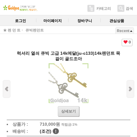
카테고리
검색
로그인
마이페이지
장바구니
관심상품
★ 펜 던 트
큐빅펜던트
Recent
0
럭셔리 열쇠 큐빅 고급 14k메달(ju-c133)14k팬던트 목
걸이 골드조아
상세보기
상품가 :
710,000원
적립금:1%
배송비 :
(조건)
!