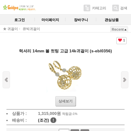
카테고리
검색
로그인
마이페이지
장바구니
관심상품
★ 귀걸이
큐빅귀걸이
Recent
1
럭셔리 14mm 볼 컷팅 고급 14k귀걸이 (s-ebl0356)
상세보기
상품가 :
1,315,000
원
적립금:1%
배송비 :
(조건)
!