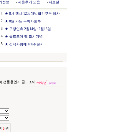
리정보
사용후기 모음
자료실
1
★ 8月 행사 12% 대박할인쿠폰 행사
2
★ 8월 카드 무이자할부
3
★ 구정연휴 2월14일~2월18일
4
★ 골드조아 앱 출시기념
5
★ 선택사항에 18k주문시
6b) 선물용인기 골드조아
액
0
원