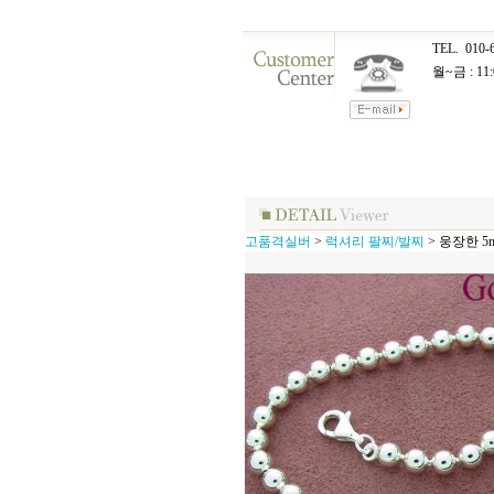
TEL.
010-
월~금 : 11:
고품격실버
>
럭셔리 팔찌/발찌
>
웅장한 5