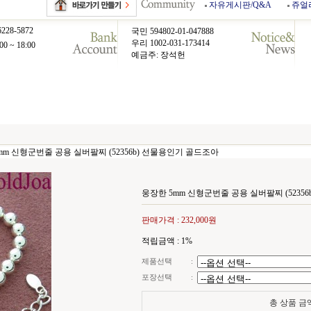
자유게시판/Q&A
쥬얼
6228-5872
국민 594802-01-047888
우리 1002-031-173414
00 ~ 18:00
예금주: 장석헌
mm 신형군번줄 공용 실버팔찌 (52356b) 선물용인기 골드조아
웅장한 5mm 신형군번줄 공용 실버팔찌 (5235
판매가격 :
232,000원
적립금액 :
1%
제품선택
:
포장선택
:
총 상품 금