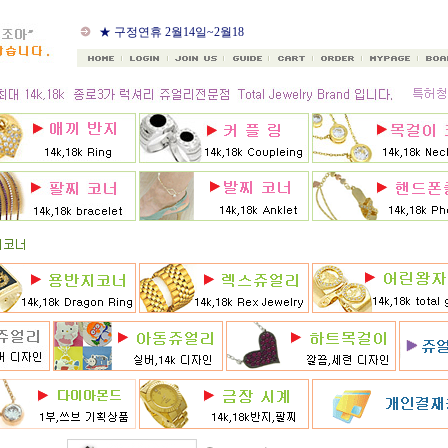
★ 8월 카드 무이자할부
★ 구정연휴 2월14일~2월18
일
★ 골드조아 앱 출시기념
★ 선택사항에 18k주문시
★ 8月 행사 12% 대박할인쿠
폰 행사