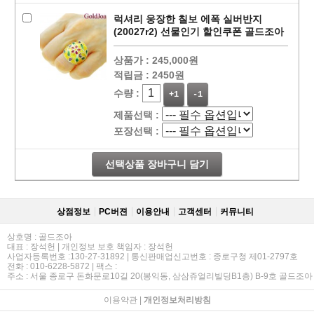
럭셔리 웅장한 칠보 에폭 실버반지
(20027r2) 선물인기 할인쿠폰 골드조아
상품가 :
245,000원
적립금 :
2450원
수량 :
+1
-1
제품선택 :
포장선택 :
선택상품 장바구니 담기
상점정보
PC버젼
이용안내
고객센터
커뮤니티
상호명 : 골드조아
대표 : 장석헌 | 개인정보 보호 책임자 : 장석헌
사업자등록번호 :130-27-31892 | 통신판매업신고번호 : 종로구청 제01-2797호
전화 : 010-6228-5872 | 팩스 :
주소 : 서울 종로구 돈화문로10길 20(봉익동, 삼삼쥬얼리빌딩B1층) B-9호 골드조아
이용약관
|
개인정보처리방침