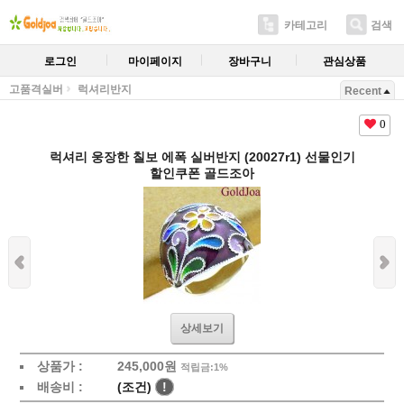
카테고리
검색
로그인
마이페이지
장바구니
관심상품
고품격실버
럭셔리반지
Recent
0
럭셔리 웅장한 칠보 에폭 실버반지 (20027r1) 선물인기
할인쿠폰 골드조아
상세보기
상품가 :
245,000원
적립금:1%
배송비 :
(조건)
!