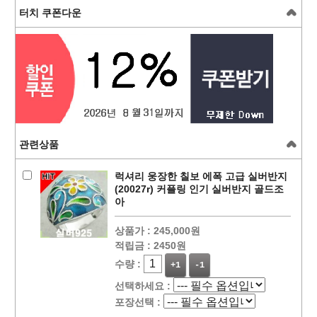
터치 쿠폰다운
관련상품
럭셔리 웅장한 칠보 에폭 고급 실버반지
(20027r) 커플링 인기 실버반지 골드조
아
상품가 :
245,000원
적립금 :
2450원
수량 :
+1
-1
선택하세요 :
포장선택 :