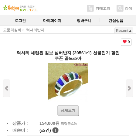
카테고리
검색
로그인
마이페이지
장바구니
관심상품
고품격실버
럭셔리반지
Recent
0
럭셔리 세련된 칠보 실버반지 (20561r1) 선물인기 할인
쿠폰 골드조아
상세보기
상품가 :
154,000원
적립금:1%
배송비 :
(조건)
!