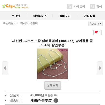
카테고리
검색
로그인
마이페이지
장바구니
관심상품
고품격실버
럭셔리 목걸이
Recent
0
세련된 1.2mm 모즐 실버목걸이 (40016cc) 남여공용 골
드조아 할인쿠폰
상세보기
상품가 :
45,000원
적립금:1%
배송비 :
개별(단품무료)
!