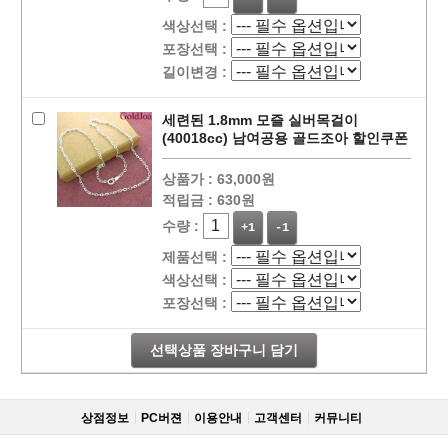
색상선택 :
포장선택 :
길이변경 :
세련된 1.8mm 모즐 실버목걸이
(40018cc) 남여공용 골드조아 할인쿠폰
상품가 :
63,000원
적립금 :
630원
수량 :
+1
-1
제품선택 :
색상선택 :
포장선택 :
선택상품 장바구니 담기
상점정보
PC버젼
이용안내
고객센터
커뮤니티