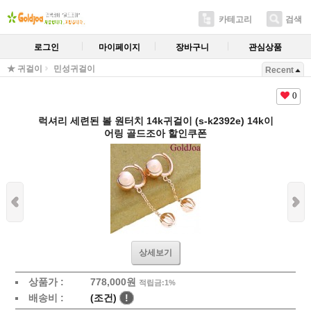
카테고리
검색
로그인
마이페이지
장바구니
관심상품
★ 귀걸이
민성귀걸이
Recent
0
럭셔리 세련된 볼 원터치 14k귀걸이 (s-k2392e) 14k이
어링 골드조아 할인쿠폰
상세보기
상품가 :
778,000원
적립금:1%
배송비 :
(조건)
!