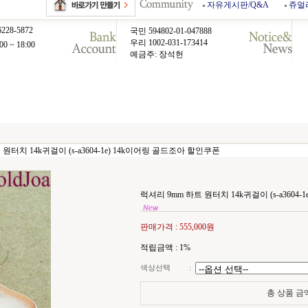
자유게시판/Q&A
쥬얼
6228-5872
국민 594802-01-047888
우리 1002-031-173414
00 ~ 18:00
예금주: 장석헌
원터치 14k귀걸이 (s-a3604-1e) 14k이어링 골드조아 할인쿠폰
럭셔리 9mm 하트 원터치 14k귀걸이 (s-a3604
판매가격 :
555,000원
적립금액 :
1%
색상선택
:
총 상품 금