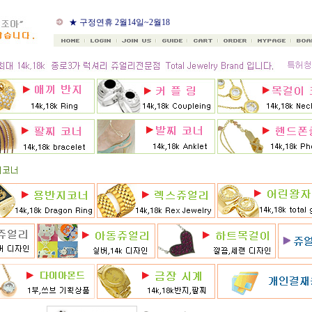
★ 8월 카드 무이자할부
★ 구정연휴 2월14일~2월18
일
★ 골드조아 앱 출시기념
★ 선택사항에 18k주문시
★ 8月 행사 12% 대박할인쿠
폰 행사