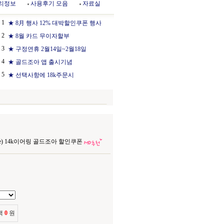
리정보
사용후기 모음
자료실
1
★ 8月 행사 12% 대박할인쿠폰 행사
2
★ 8월 카드 무이자할부
3
★ 구정연휴 2월14일~2월18일
4
★ 골드조아 앱 출시기념
5
★ 선택사항에 18k주문시
-1e) 14k이어링 골드조아 할인쿠폰
액
0
원