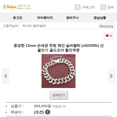
카테고리
검색
로그인
마이페이지
장바구니
관심상품
고품격실버
럭셔리 팔찌/발찌
Recent
0
웅장한 13mm 손세공 컷팅 체인 실버팔찌 (s52200b) 선
물인기 골드조아 할인쿠폰
상세보기
상품가 :
889,000원
적립금:1%
배송비 :
(조건)
!