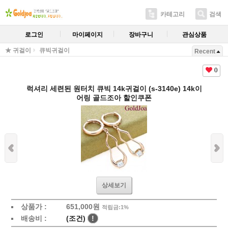
카테고리
검색
로그인
마이페이지
장바구니
관심상품
★ 귀걸이
큐빅귀걸이
Recent
0
럭셔리 세련된 원터치 큐빅 14k귀걸이 (s-3140e) 14k이
어링 골드조아 할인쿠폰
상세보기
상품가 :
651,000원
적립금:1%
배송비 :
(조건)
!