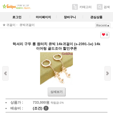
카테고리
검색
로그인
마이페이지
장바구니
관심상품
★ 귀걸이
큐빅귀걸이
Recent
0
럭셔리 구두 롱 원터치 큐빅 14k귀걸이 (s-2391-1e) 14k
이어링 골드조아 할인쿠폰
상세보기
상품가 :
733,000원
적립금:1%
배송비 :
(조건)
!