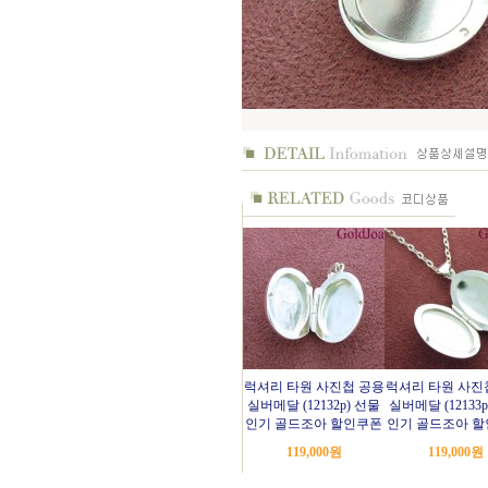
럭셔리 타원 사진첩 공용
럭셔리 타원 사진
실버메달 (12132p) 선물
실버메달 (12133
인기 골드조아 할인쿠폰
인기 골드조아 
119,000
원
119,000
원