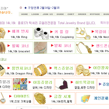
★ 구정연휴 2월14일~2월18
일
★ 골드조아 앱 출시기념
★ 선택사항에 18k주문시
★ 8月 행사 12% 대박할인쿠
폰 행사