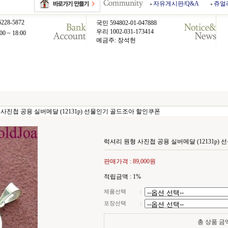
자유게시판/Q&A
쥬얼
6228-5872
국민 594802-01-047888
우리 1002-031-173414
00 ~ 18:00
예금주: 장석헌
사진첩 공용 실버메달 (12131p) 선물인기 골드조아 할인쿠폰
럭셔리 원형 사진첩 공용 실버메달 (12131p
판매가격 :
89,000원
적립금액 :
1%
제품선택
:
포장선택
:
총 상품 금