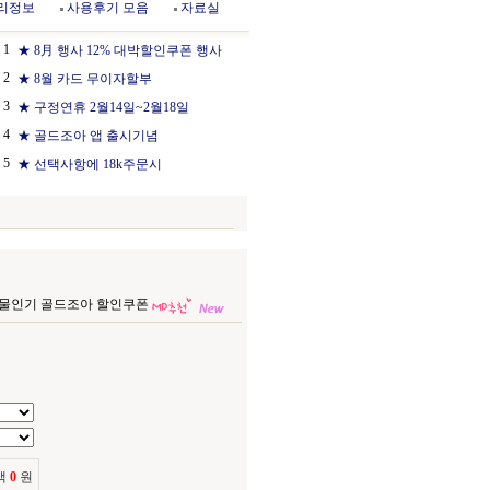
리정보
사용후기 모음
자료실
1
★ 8月 행사 12% 대박할인쿠폰 행사
2
★ 8월 카드 무이자할부
3
★ 구정연휴 2월14일~2월18일
4
★ 골드조아 앱 출시기념
5
★ 선택사항에 18k주문시
) 선물인기 골드조아 할인쿠폰
액
0
원