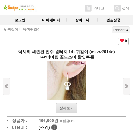
카테고리
검색
로그인
마이페이지
장바구니
관심상품
★ 귀걸이
유색귀걸이
Recent
0
럭셔리 세련된 진주 원터치 14k귀걸이 (mk-w2014e)
14k이어링 골드조아 할인쿠폰
상세보기
상품가 :
466,000원
적립금:1%
배송비 :
(조건)
!