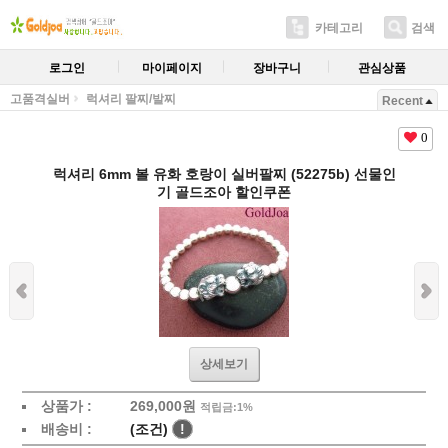
카테고리
검색
로그인
마이페이지
장바구니
관심상품
고품격실버
럭셔리 팔찌/발찌
Recent
0
럭셔리 6mm 볼 유화 호랑이 실버팔찌 (52275b) 선물인
기 골드조아 할인쿠폰
상세보기
상품가 :
269,000원
적립금:1%
배송비 :
(조건)
!