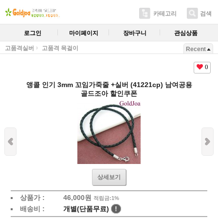
카테고리
검색
로그인
마이페이지
장바구니
관심상품
고품격실버
고품격 목걸이
Recent
0
앵콜 인기 3mm 꼬임가죽줄 +실버 (41221cp) 남여공용
골드조아 할인쿠폰
상세보기
상품가 :
46,000원
적립금:1%
배송비 :
개별(단품무료)
!