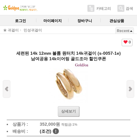
카테고리
검색
로그인
마이페이지
장바구니
관심상품
★ 귀걸이
민성귀걸이
Recent
0
세련된 14k 12mm 볼륨 원터치 14k귀걸이 (s-0057-1e)
남여공용 14k이어링 골드조아 할인쿠폰
상세보기
상품가 :
352,000원
적립금:1%
배송비 :
(조건)
!