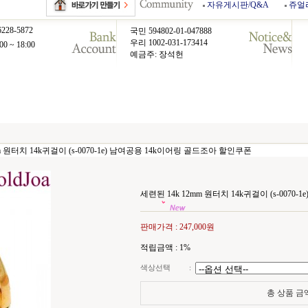
자유게시판/Q&A
쥬얼
6228-5872
국민 594802-01-047888
우리 1002-031-173414
00 ~ 18:00
예금주: 장석헌
m 원터치 14k귀걸이 (s-0070-1e) 남여공용 14k이어링 골드조아 할인쿠폰
세련된 14k 12mm 원터치 14k귀걸이 (s-007
판매가격 :
247,000원
적립금액 :
1%
색상선택
:
총 상품 금