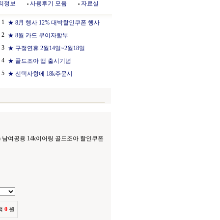
리정보
사용후기 모음
자료실
1
★ 8月 행사 12% 대박할인쿠폰 행사
2
★ 8월 카드 무이자할부
3
★ 구정연휴 2월14일~2월18일
4
★ 골드조아 앱 출시기념
5
★ 선택사항에 18k주문시
0-1e) 남여공용 14k이어링 골드조아 할인쿠폰
액
0
원