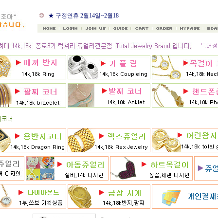
★ 8월 카드 무이자할부
★ 구정연휴 2월14일~2월18
일
★ 골드조아 앱 출시기념
★ 선택사항에 18k주문시
★ 8月 행사 12% 대박할인쿠
폰 행사