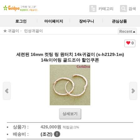
카테고리
검색
로그인
마이페이지
장바구니
관심상품
★ 귀걸이
민성귀걸이
Recent
0
세련된 16mm 컷팅 링 원터치 14k귀걸이 (s-h2129-1m)
14k이어링 골드조아 할인쿠폰
상세보기
상품가 :
426,000원
적립금:1%
배송비 :
(조건)
!