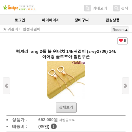
카테고리
검색
로그인
마이페이지
장바구니
관심상품
★ 귀걸이
민성귀걸이
Recent
0
럭셔리 long 2줄 볼 원터치 14k귀걸이 (s-ey2736) 14k
이어링 골드조아 할인쿠폰
상세보기
상품가 :
652,000원
적립금:1%
배송비 :
(조건)
!