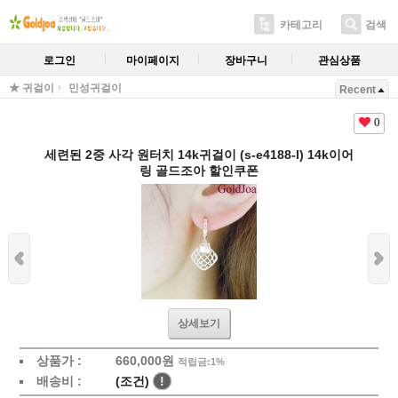
카테고리
검색
로그인
마이페이지
장바구니
관심상품
★ 귀걸이
민성귀걸이
Recent
0
세련된 2중 사각 원터치 14k귀걸이 (s-e4188-l) 14k이어
링 골드조아 할인쿠폰
상세보기
상품가 :
660,000원
적립금:1%
배송비 :
(조건)
!