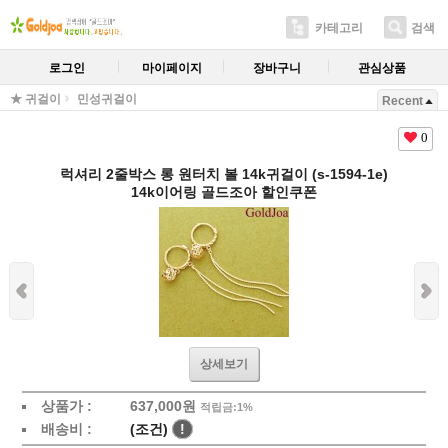
카테고리
검색
로그인
마이페이지
장바구니
관심상품
★ 귀걸이
민성귀걸이
Recent
0
럭셔리 2줄박스 롱 원터치 볼 14k귀걸이 (s-1594-1e)
14k이어링 골드조아 할인쿠폰
상세보기
상품가 :
637,000원
적립금:1%
배송비 :
(조건)
!