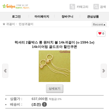
카테고리
검색
로그인
마이페이지
장바구니
관심상품
★ 귀걸이
민성귀걸이
Recent
0
럭셔리 2줄박스 롱 원터치 볼 14k귀걸이 (s-1594-1e)
14k이어링 골드조아 할인쿠폰
상세보기
상품가 :
637,000원
적립금:1%
배송비 :
(조건)
!