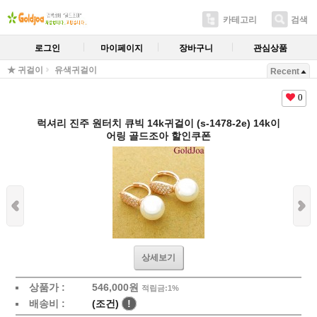
카테고리
검색
로그인
마이페이지
장바구니
관심상품
★ 귀걸이
유색귀걸이
Recent
0
럭셔리 진주 원터치 큐빅 14k귀걸이 (s-1478-2e) 14k이
어링 골드조아 할인쿠폰
상세보기
상품가 :
546,000원
적립금:1%
배송비 :
(조건)
!