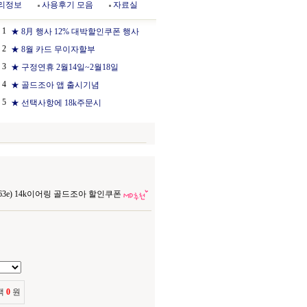
리정보
사용후기 모음
자료실
1
★ 8月 행사 12% 대박할인쿠폰 행사
2
★ 8월 카드 무이자할부
3
★ 구정연휴 2월14일~2월18일
4
★ 골드조아 앱 출시기념
5
★ 선택사항에 18k주문시
663e) 14k이어링 골드조아 할인쿠폰
액
0
원