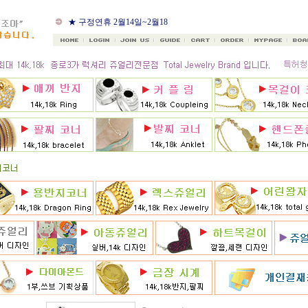
★ 8월 카드 무이자할부
★ 구정연휴 2월14일~2월18
일
★ 골드조아 앱 출시기념
★ 선택사항에 18k주문시
★ 8月 행사 12% 대박할인쿠
폰 행사