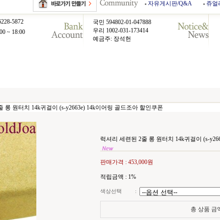
자유게시판/Q&A
쥬얼
6228-5872
국민 594802-01-047888
우리 1002-031-173414
00 ~ 18:00
예금주: 장석헌
 롱 원터치 14k귀걸이 (s-y2663e) 14k이어링 골드조아 할인쿠폰
럭셔리 세련된 2줄 롱 원터치 14k귀걸이 (s-y2
판매가격 :
453,000원
적립금액 :
1%
색상선택
:
총 상품 금